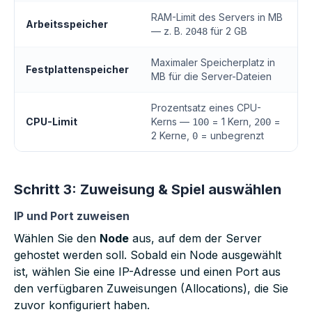
RAM-Limit des Servers in MB
Arbeitsspeicher
— z. B.
für 2 GB
2048
Maximaler Speicherplatz in
Festplattenspeicher
MB für die Server-Dateien
Prozentsatz eines CPU-
CPU-Limit
Kerns —
= 1 Kern,
=
100
200
2 Kerne,
= unbegrenzt
0
Schritt 3: Zuweisung & Spiel auswählen
IP und Port zuweisen
Wählen Sie den
Node
aus, auf dem der Server
gehostet werden soll. Sobald ein Node ausgewählt
ist, wählen Sie eine IP-Adresse und einen Port aus
den verfügbaren Zuweisungen (Allocations), die Sie
zuvor konfiguriert haben.